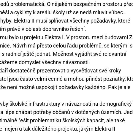
hledů problematická. O nějakém bezpečném prostoru pře
ěší a cyklisty k areálu školy už se nedá mluvit vůbec.
hyby. Elektra II musí splňovat všechny požadavky, které
m právě v oblasti dopravního řešení.
ž tomu bylo u projektu Elektra I. V prostoru mezi budovami 
ilnice. Návrh má přesto celou řadu problémů, se kterými 
 radnicí ještě jednat. Možnost vyjádřit své relevantní
dokážeme domyslet všechny návaznosti.
edaří dostatečně prezentovat a vysvětlovat své kroky
vatel jsou často velmi cenné a mohou přinést poznatky, kt
té, že není možné uspokojit požadavky každého. Pak je ale
tavby školské infrastruktury v návaznosti na demografický
 a lépe chápat potřeby občanů v dotčených územích. Jed
imálně řešit problematiku školských kapacit, ale také
nejen u tak důležitého projektu, jakým Elektra II