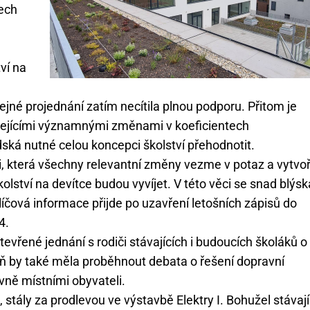
ech
ví na
ejné projednání zatím necítila plnou podporu. Přitom je
sejícími významnými změnami v koeficientech
ská nutné celou koncepci školství přehodnotit.
i, která všechny relevantní změny vezme v potaz a vytvoř
lství na devítce budou vyvíjet. V této věci se snad blýsk
líčová informace přijde po uzavření letošních zápisů do
4.
evřené jednání s rodiči stávajících i budoucích školáků o
veň by také měla proběhnout debata o řešení dopravní
vně místními obyvateli.
 stály za prodlevou ve výstavbě Elektry I. Bohužel stávají