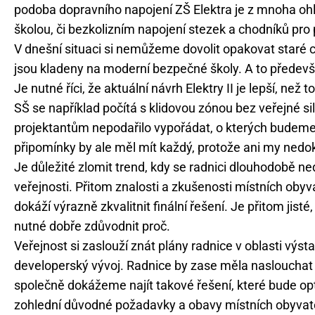
podoba dopravního napojení ZŠ Elektra je z mnoha o
školou, či bezkolizním napojení stezek a chodníků pro p
V dnešní situaci si nemůžeme dovolit opakovat staré c
jsou kladeny na moderní bezpečné školy. A to předevší
Je nutné říci, že aktuální návrh Elektry II je lepší, ne
SŠ se například počítá s klidovou zónou bez veřejné s
projektantům nepodařilo vypořádat, o kterých budeme s
připomínky by ale měl mít každý, protože ani my ne
Je důležité zlomit trend, kdy se radnici dlouhodobě n
veřejnosti. Přitom znalosti a zkušenosti místních oby
dokáží výrazně zkvalitnit finální řešení. Je přitom jis
nutné dobře zdůvodnit proč.
Veřejnost si zaslouží znát plány radnice v oblasti výs
developerský vývoj. Radnice by zase měla naslouchat
společně dokážeme najít takové řešení, které bude opt
zohlední důvodné požadavky a obavy místních obyvatel 