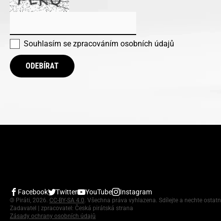
Souhlasím se
zpracováním osobních údajů
ODEBÍRAT
Facebook
Twitter
YouTube
Instagram
©
Piráti, 2026.
CC-BY-SA 4.0
. Všechna práva vyhlazena. Sdílejte a nechte ostatn
Zadavatel | zpracovatel: Česká pirátská strana
Zásady ochrany osobních údajů