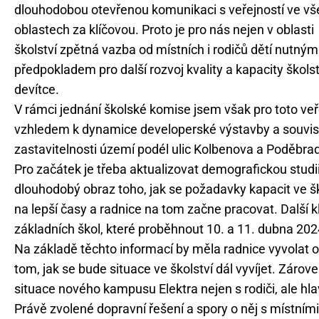
dlouhodobou otevřenou komunikaci s veřejností ve vš
oblastech za klíčovou. Proto je pro nás nejen v oblasti
školství zpětná vazba od místních i rodičů dětí nutným
předpokladem pro další rozvoj kvality a kapacity školst
devítce.
V rámci jednání školské komise jsem však pro toto veř
vzhledem k dynamice developerské výstavby a souvi
zastavitelnosti území podél ulic Kolbenova a Poděbrad
Pro začátek je třeba aktualizovat demografickou studi
dlouhodobý obraz toho, jak se požadavky kapacit ve ško
na lepší časy a radnice na tom začne pracovat. Další k
základních škol, které proběhnout 10. a 11. dubna 202
Na základě těchto informací by měla radnice vyvolat ot
tom, jak se bude situace ve školství dál vyvíjet. Záro
situace nového kampusu Elektra nejen s rodiči, ale hla
Právě zvolené dopravní řešení a spory o něj s místními,