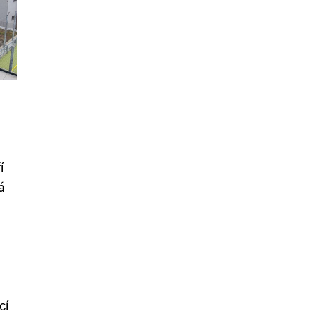
í
á
cí