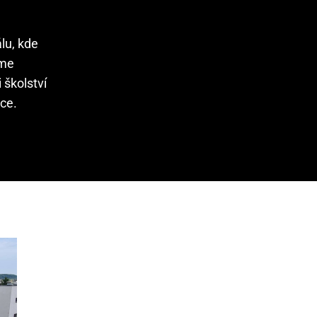
lu, kde
eme
 školství
tce.