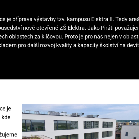
ce je příprava výstavby tzv. kampusu Elektra II. Tedy areá
sousedství nově otevřené ZŠ Elektra. Jako Piráti považuj
 oblastech za klíčovou. Proto je pro nás nejen v oblasti
adem pro další rozvoj kvality a kapacity školství na deví
ce je
, kde
ažujeme